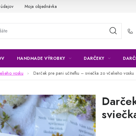
 údajov
Moja objednávka
OV
HANDMADE VÝROBKY
DARČEKY
DARČ
elieho vosku
Darček pre pani učiteľku – sviečka zo včelieho vosku
Darček
sviečk