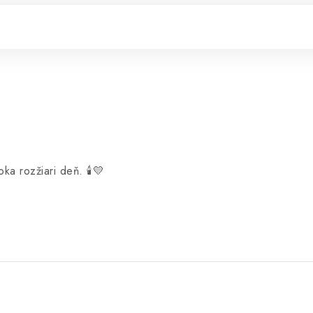
a rozžiari deň. 🕯️💛