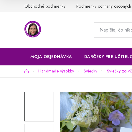
Prejsť
Obchodné podmienky
Podmienky ochrany osobných
na
obsah
MOJA OBJEDNÁVKA
DARČEKY PRE UČITEĽ
Domov
Handmade výrobky
Sviečky
Sviečky zo vč