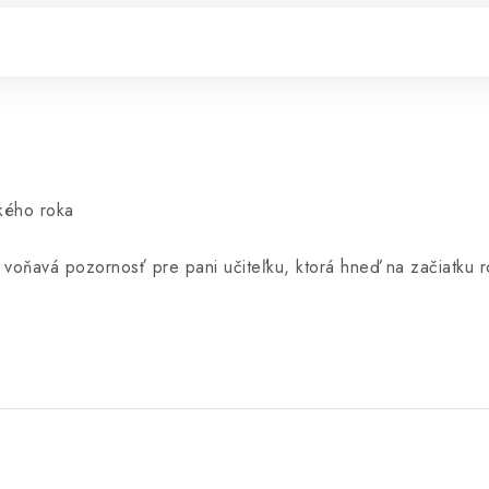
ského roka
oňavá pozornosť pre pani učiteľku, ktorá hneď na začiatku rok