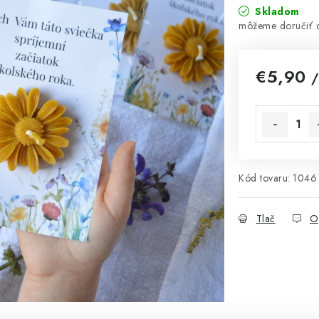
Skladom
€5,90
/
Jednotková 
Kód tovaru:
1046
Tlač
O