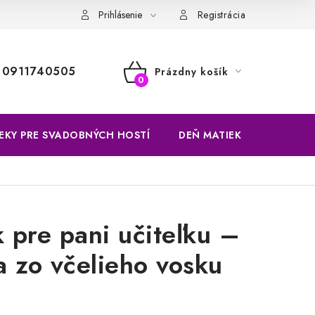
Prihlásenie
Registrácia
0911740505
Prázdny košík
NÁKUPNÝ
KOŠÍK
EKY PRE SVADOBNÝCH HOSTÍ
DEŇ MATIEK
VÝROBKY
 pre pani učiteľku –
a zo včelieho vosku