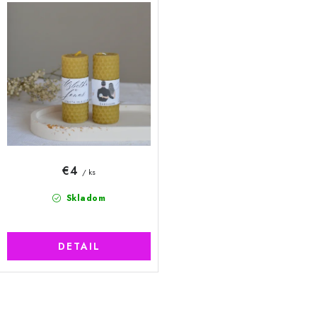
€4
/ ks
Skladom
DETAIL
O