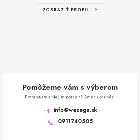
s
ZOBRAZIŤ PROFIL
u
Pomôžeme vám s výberom
Potrebujete s niečím poradiť? Sme tu pre vás!
info
@
wesega.sk
0911740505