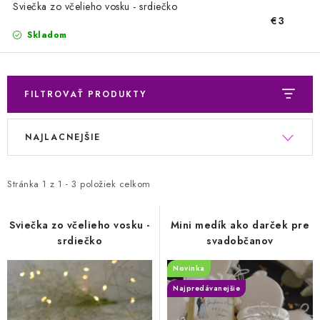
VIANOCE
Sviečka zo včelieho vosku - srdiečko
€3
Skladom
BLOG
Obchodné podmienky
Podmienky ochrany osobných údajov
FILTROVAŤ PRODUKTY
Moja objednávka
V
R
NAJLACNEJŠIE
ý
a
p
d
i
e
Stránka
1
z
1
-
3
položiek celkom
s
n
p
i
Sviečka zo včelieho vosku -
Mini medík ako darček pre
srdiečko
svadobčanov
r
e
o
p
Novinka
d
r
Najpredávanejšie
u
o