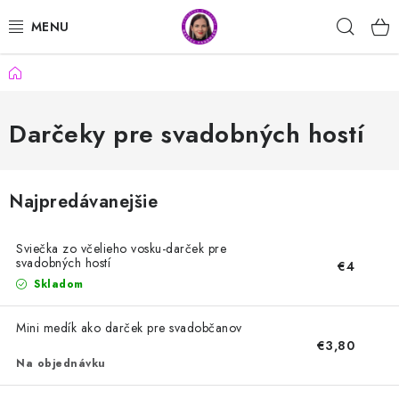
Prejsť
Hľad
na
obsah
Domov
MOJA OBJEDNÁVKA
DARČEKY PRE UČITEĽOV
Darčeky pre svadobných hostí
HANDMADE VÝROBKY
Najpredávanejšie
DARČEKY
Sviečka zo včelieho vosku-darček pre
DARČEKY PRE SVADOBNÝCH HOSTÍ
svadobných hostí
€4
Skladom
DEŇ MATIEK
Mini medík ako darček pre svadobčanov
€3,80
VÝROBKY Z JESMONITU
Na objednávku