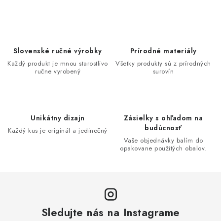
v
l
á
d
Slovenské ručné výrobky
Prírodné materiály
a
Každý produkt je mnou starostlivo
Všetky produkty sú z prírodných
ručne vyrobený
surovín
c
i
e
p
Unikátny dizajn
Zásielky s ohľadom na
r
budúcnosť
Každý kus je originál a jedinečný
v
Vaše objednávky balím do
opakovane použitých obalov.
k
y
v
ý
p
Sledujte nás na Instagrame
i