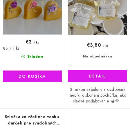
k
d
t
u
o
k
v
t
o
v
€3
/ ks
€3,80
/ ks
Jednotková
€3 / 1 ks
cena:
Na objednávku
Skladom
DETAIL
DO KOŠÍKA
S láskou zabalený a ozdobený
medík, dokonalá pochúťka, ako
sladké poďakovanie. 🍯💛
Sviečka zo včelieho vosku-
darček pre svadobných
hostí