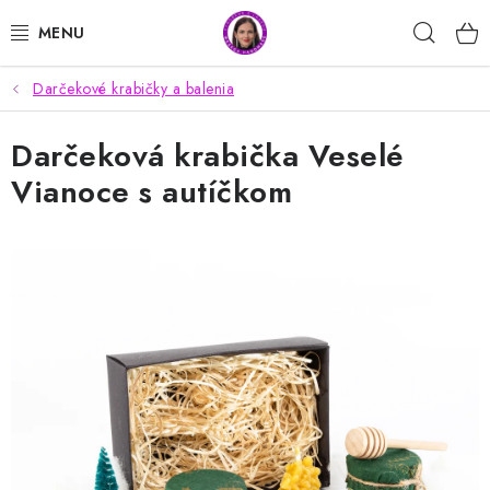
Prejsť
Hľad
na
obsah
Darčekové krabičky a balenia
MOJA OBJEDNÁVKA
Darčeková krabička Veselé
DARČEKY PRE UČITEĽOV
Vianoce s autíčkom
HANDMADE VÝROBKY
DARČEKY
DARČEKY PRE SVADOBNÝCH HOSTÍ
DEŇ MATIEK
VÝROBKY Z JESMONITU