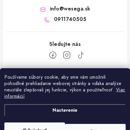
info
@
wesega.sk
0911740505
Z
Používame súbory cookie, aby sme vám umožnili
á
pohodlné prehliadanie webovej stránky a vďaka analýze
Facebook
p
neustále zlepšovali jej funkcie, výkon a použiteľnosť.
Viac
ä
informácií
Blog
t
Nastavenie
i
Deň matiek: Darček, ktorý povie viac než slová
Prijímame online platby
e
Hromničná sviečka