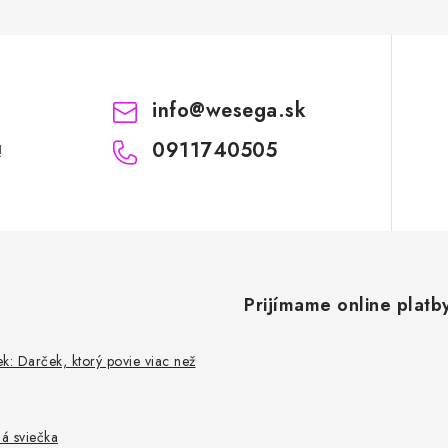
info
@
wesega.sk
0911740505
!
Prijímame online platb
k: Darček, ktorý povie viac než
á sviečka