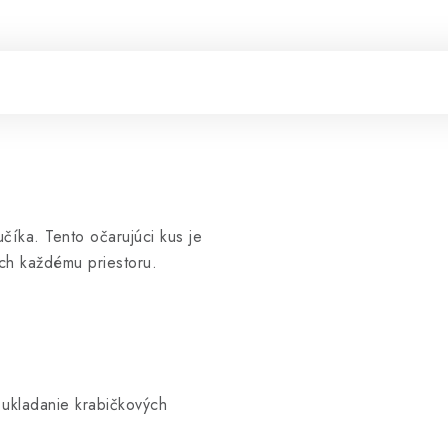
číka. Tento očarujúci kus je
ch každému priestoru.
 ukladanie krabičkových