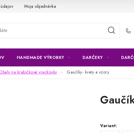
 údajov
Moja objednávka
OV
HANDMADE VÝROBKY
DARČEKY
DARČ
Obaly na krabičkové vreckovky
Gaučíky- kvety a vzory
Gaučík
Variant: