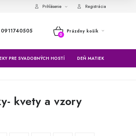
Prihlásenie
Registrácia
0911740505
Prázdny košík
NÁKUPNÝ
KOŠÍK
EKY PRE SVADOBNÝCH HOSTÍ
DEŇ MATIEK
VÝROBKY
y- kvety a vzory