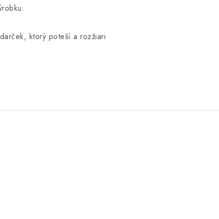
ýrobku.
arček, ktorý poteší a rozžiari