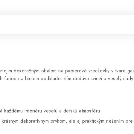
 s mojim dekoračným obalom na papierové vreckovky v tvare gau
 farieb na bielom podklade, čím dodáva svieži a veselý nády
á každému interiéru veselú a detskú atmosféru.
n krásnym dekoratívnym prvkom, ale aj praktickým riešením pre