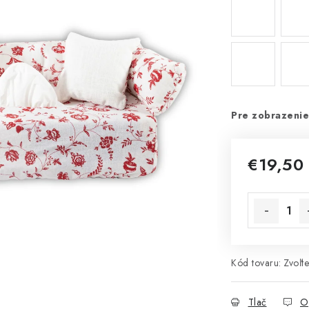
Pre zobrazenie
€19,50
Jednotková 
Kód tovaru:
Zvoľte
Tlač
O