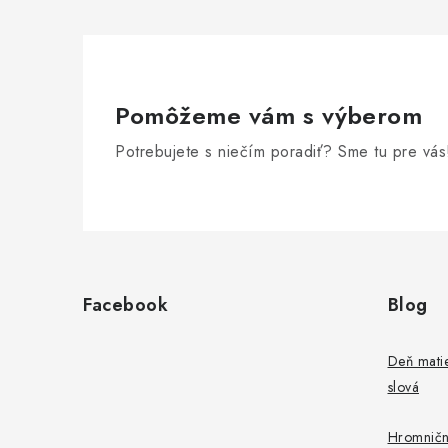
Pomôžeme vám s výberom
Potrebujete s niečím poradiť? Sme tu pre vás
Z
á
Facebook
Blog
p
ä
Deň matie
slová
t
i
Hromničn