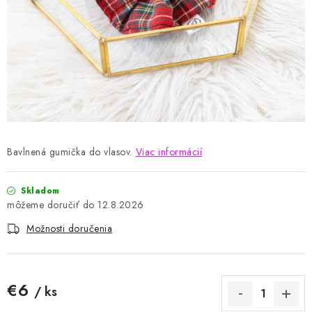
VIANOCE
BLOG
Obchodné podmienky
Podmienky ochrany osobných údajov
Moja objednávka
Bavlnená gumička do vlasov.
Viac informácií
Skladom
12.8.2026
Možnosti doručenia
€6
/ ks
Jednotková cena: