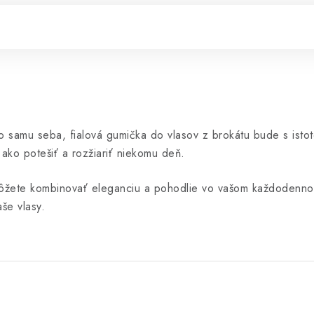
bo samu seba, fialová gumička do vlasov z brokátu bude s ist
ako potešiť a rozžiariť niekomu deň.
ôžete kombinovať eleganciu a pohodlie vo vašom každodennom 
še vlasy.