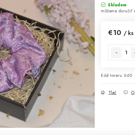
Skladom
€10
/ ks
Jednotková 
Kód tovaru:
660
Tlač
O