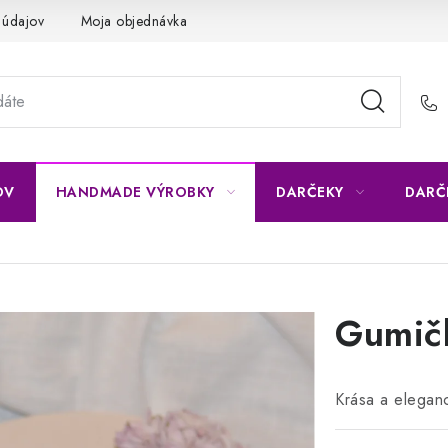
 údajov
Moja objednávka
OV
HANDMADE VÝROBKY
DARČEKY
DARČ
u
Gumičk
Krása a eleganc