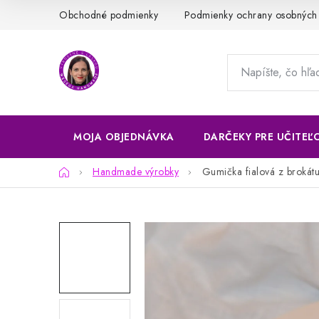
Prejsť
Obchodné podmienky
Podmienky ochrany osobných
na
obsah
MOJA OBJEDNÁVKA
DARČEKY PRE UČITEĽ
Domov
Handmade výrobky
Gumička fialová z brokát