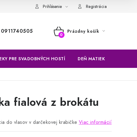
Prihlásenie
Registrácia
0911740505
Prázdny košík
NÁKUPNÝ
KOŠÍK
EKY PRE SVADOBNÝCH HOSTÍ
DEŇ MATIEK
VÝROBKY
a fialová z brokátu
ia do vlasov v darčekovej krabičke
Viac informácií