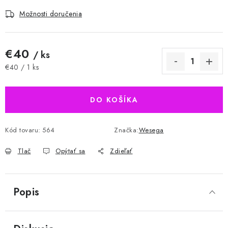
Možnosti doručenia
€40
/ ks
Jednotková cena:
€40 / 1 ks
DO KOŠÍKA
Kód tovaru:
564
Značka:
Wesega
Tlač
Opýtať sa
Zdieľať
Popis