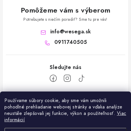
Pomôžeme vám s výberom
Potrebujete s niečím poradiť? Sme tu pre vás!
info
@
wesega.sk
0911740505
Z
Používame súbory cookie, aby sme vám umožnili
á
pohodlné prehliadanie webovej stránky a vďaka analýze
Facebook
p
neustále zlepšovali jej funkcie, výkon a použiteľnosť.
Viac
ä
informácií
Blog
t