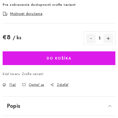
Pre zobrazenie dostupnosti zvoľte variant
Možnosti doručenia
€8
/ ks
Jednotková cena:
DO KOŠÍKA
Kód tovaru:
Zvoľte variant
Tlač
Opýtať sa
Zdieľať
Popis