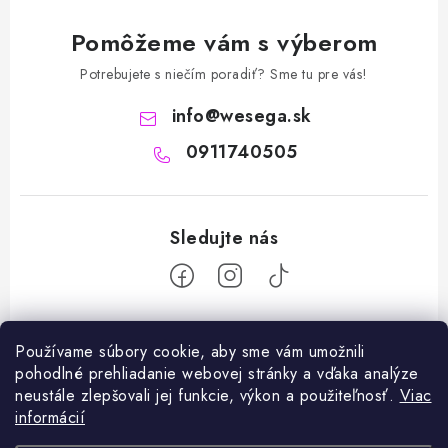
Pomôžeme vám s výberom
Potrebujete s niečím poradiť? Sme tu pre vás!
info
@
wesega.sk
0911740505
Z
Používame súbory cookie, aby sme vám umožnili
á
pohodlné prehliadanie webovej stránky a vďaka analýze
Facebook
p
neustále zlepšovali jej funkcie, výkon a použiteľnosť.
Viac
ä
informácií
Blog
t