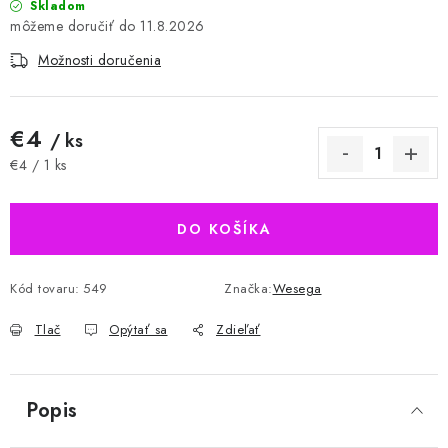
Skladom
11.8.2026
Možnosti doručenia
€4
/ ks
Jednotková cena:
€4 / 1 ks
DO KOŠÍKA
Kód tovaru:
549
Značka:
Wesega
Tlač
Opýtať sa
Zdieľať
Popis