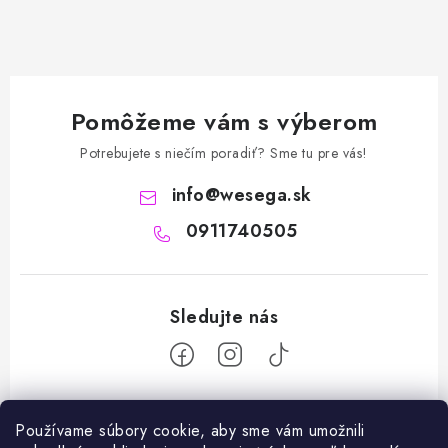
Pomôžeme vám s výberom
Potrebujete s niečím poradiť? Sme tu pre vás!
info
@
wesega.sk
0911740505
Z
Používame súbory cookie, aby sme vám umožnili
á