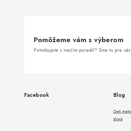
Pomôžeme vám s výberom
Potrebujete s niečím poradiť? Sme tu pre vás
Z
á
Facebook
Blog
p
ä
Deň matie
slová
t