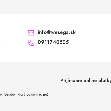
info
@
wesega.sk
0911740505
!
Prijímame online platb
k: Darček, ktorý povie viac než