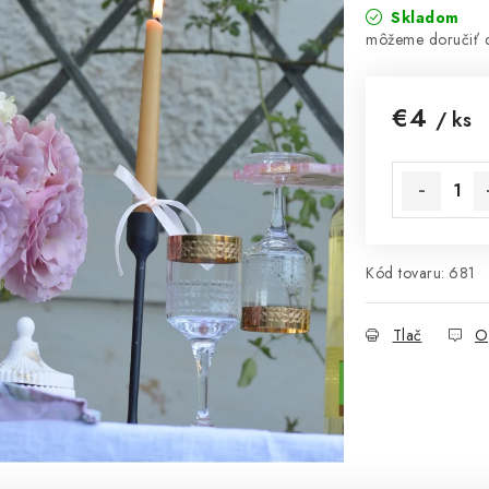
Skladom
€4
/ ks
Jednotková 
Kód tovaru:
681
Tlač
O