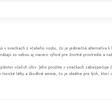
ú v sviečkach z včelieho vosku, čo je jedinečná alternatíva 
prinášajú so sebou aj viacero výhod pre životné prostredie a na
 z plástov včelích úľov. Jeho použitie v sviečkach zabezpečuje
 toxické látky a škodlivé emisie, čo je ideálne pre tých, ktorí