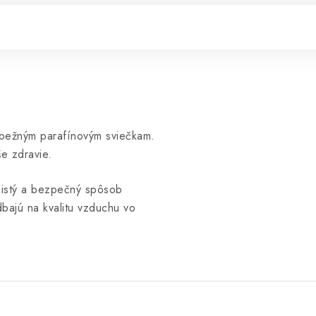
k bežným parafínovým sviečkam.
še zdravie.
 čistý a bezpečný spôsob
 dbajú na kvalitu vzduchu vo