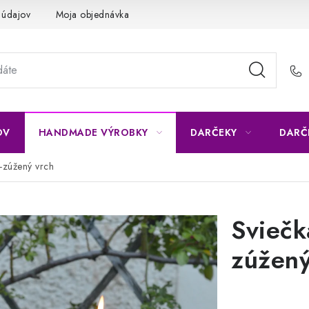
 údajov
Moja objednávka
OV
HANDMADE VÝROBKY
DARČEKY
DARČ
-zúžený vrch
Sviečk
zúžený