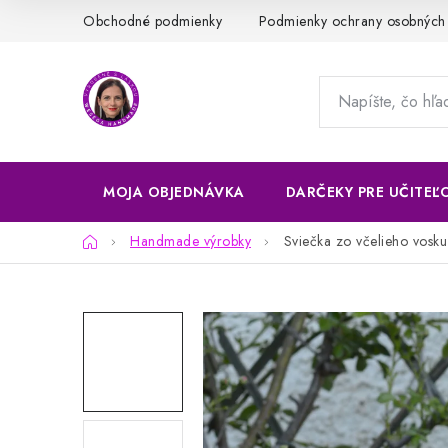
Prejsť
Obchodné podmienky
Podmienky ochrany osobných
na
obsah
MOJA OBJEDNÁVKA
DARČEKY PRE UČITEĽ
Domov
Handmade výrobky
Sviečka zo včelieho vosku