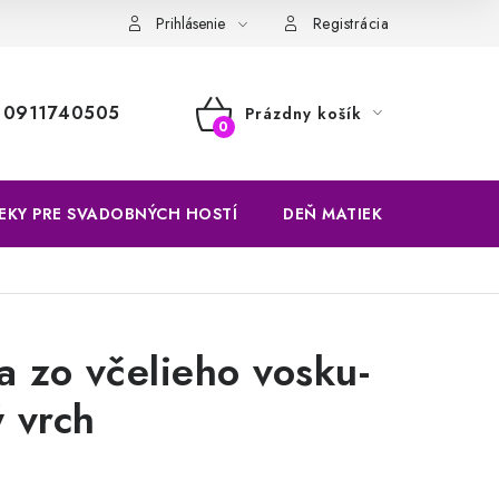
Prihlásenie
Registrácia
0911740505
Prázdny košík
NÁKUPNÝ
KOŠÍK
EKY PRE SVADOBNÝCH HOSTÍ
DEŇ MATIEK
VÝROBKY
a zo včelieho vosku-
 vrch