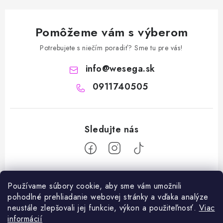
Pomôžeme vám s výberom
Potrebujete s niečím poradiť? Sme tu pre vás!
info
@
wesega.sk
0911740505
Z
Používame súbory cookie, aby sme vám umožnili
á
pohodlné prehliadanie webovej stránky a vďaka analýze
Facebook
p
neustále zlepšovali jej funkcie, výkon a použiteľnosť.
Viac
ä
informácií