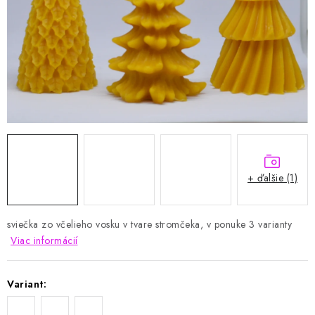
VIANOCE
BLOG
Obchodné podmienky
Podmienky ochrany osobných údajov
Moja objednávka
+ ďalšie (1)
sviečka zo včelieho vosku v tvare stromčeka, v ponuke 3 varianty
Viac informácií
Variant: